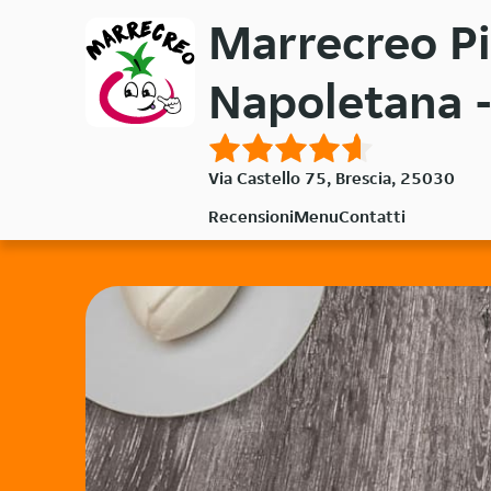
Passa
Marrecreo Pi
al
contenuto
Napoletana -
principale
Via Castello 75, Brescia, 25030
Recensioni
Menu
Contatti